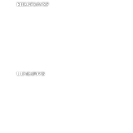
RHKOP24WXP
U1F4E4P9VB