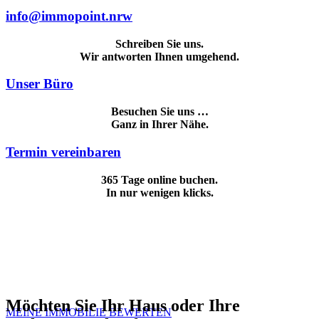
info@immopoint.nrw
Schreiben Sie uns.
Wir antworten Ihnen umgehend.
Unser Büro
Besuchen Sie uns …
Ganz in Ihrer Nähe.
Termin vereinbaren
365 Tage online buchen.
In nur wenigen klicks.
Sie möchten Ihre aktuelle Immobilie verkaufen?
Jetzt Immobilie kostenlos bewerten
lassen.
Möchten Sie Ihr Haus oder Ihre
MEINE IMMOBILIE BEWERTEN